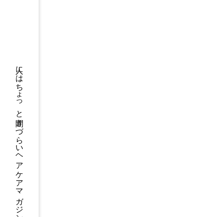
人にはちょっと聞きづらいヘアケアマガジン
悩み
うなじに薄毛ができる人
は自己判断しない！正し
い対策はコレしかない