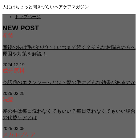
人にはちょっと聞きづらいヘアケアマガジン
トップページ
NEW POST
産後
産後の抜け毛がひどい！いつまで続く？そんなお悩みの方へ
原因や対策を解説！
2024.12.19
成分原料
今話題のエクソソームとは？髪の毛にどんな効果があるのか
2025.02.25
洗髪
髪の毛は毎日洗わなくてもいい？毎日洗わなくてもいい場合
の代替ケアとは
2025.03.05
スカルプケア