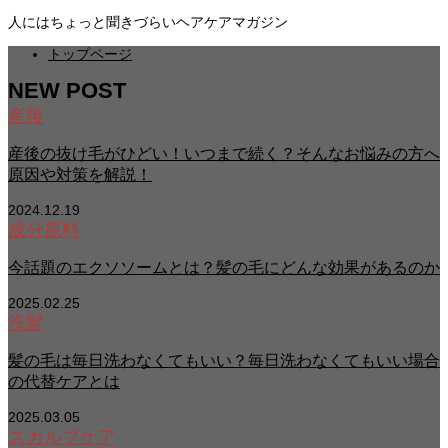
人にはちょっと聞きづらいヘアケアマガジン
トップページ
NEW POST
産後
産後の抜け毛がひどい！いつまで続く？そんなお悩みの方へ
原因や対策を解説！
2024.12.19
成分原料
今話題のエクソソームとは？髪の毛にどんな効果があるのか
2025.02.25
洗髪
髪の毛は毎日洗わなくてもいい？毎日洗わなくてもいい場合
の代替ケアとは
2025.03.05
スカルプケア