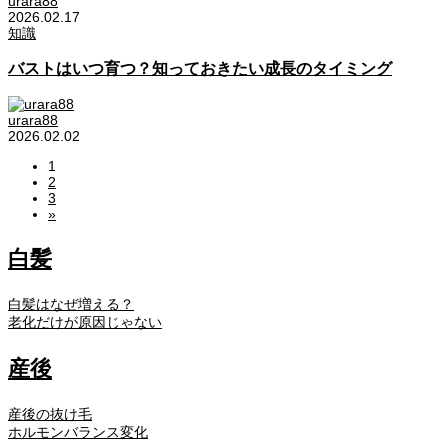
urara88
2026.02.17
知識
バストはいつ育つ？知っておきたい成長のタイミング
urara88
2026.02.02
1
2
3
»
白髪
白髪はなぜ増える？
老化だけが原因じゃない
産後
産後の抜け毛
ホルモンバランス変化