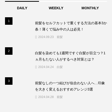
DAILY
WEEKLY
MONTHLY
1
1
前髪をセルフカットで重くする方法の基本3か
条！薄くて悩み中の人は必見！
2024.09.23
前髪
2
2
白髪を染めても1週間ですぐ白髪が目立つ？1
ヵ月もたない人がするべき対策とは？
2024.04.24
白髪
3
3
前髪なしの一つ結びが似合わない人へ…印象
を大きく変えるおすすめアレンジ3選
2024.04.28
前髪