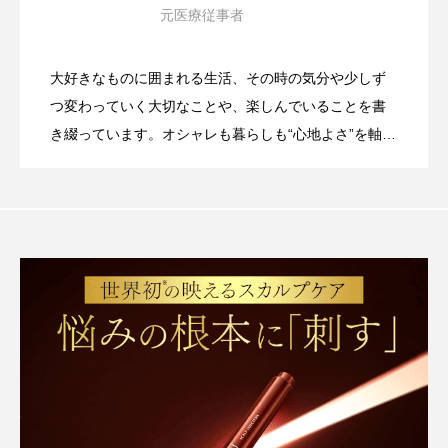
元医療従事者
綺麗な女性には共通点がある。今日から
2026.05.12
起きるのか
大好きなものに囲まれる生活、その時の気分や少しず
バストケアは本当に必要？「しなきゃ」
2026.04.02
できる6つのこと
つ変わっていく大切なことや、楽しんでいることを書
き綴っています。オシャレも暮らしも“心地よさ”を軸
に。その時の気分や少しずつ変わるライフスタイルに
30代・40代・50代のバストの変化｜年齢
2026.03.16
と思わなくていい理由
合わせて好きなものも変化しています。美容やコス
メ、カフェ巡り、ファッション、お買い物、トレン
バストの悩みがうまく言葉にできない理
2026.02.17
とともに変わる体との向き合い方
ド…興味が多すぎる貪欲女子です。
由｜30代・40代・50代の変化